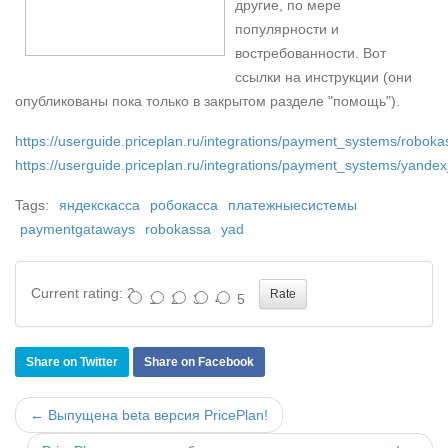
другие, по мере
популярности и
востребованности. Вот
ссылки на инструкции (они
опубликованы пока только в закрытом разделе "помощь").
https://userguide.priceplan.ru/integrations/payment_systems/roboka
https://userguide.priceplan.ru/integrations/payment_systems/yand
Tags:
яндекскасса
робокасса
платежныесистемы
paymentgataways
robokassa
yad
Current rating: 2
1
2
3
4
5
Share on Twitter
Share on Facebook
← Выпущена beta версия PricePlan!