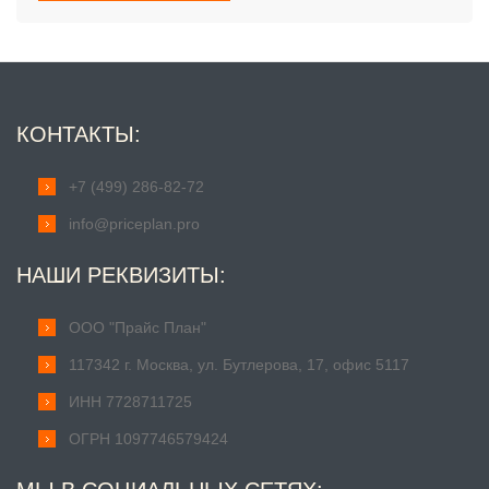
КОНТАКТЫ:
+7 (499) 286-82-72
info@priceplan.pro
НАШИ РЕКВИЗИТЫ:
ООО "Прайс План"
117342 г. Москва, ул. Бутлерова, 17, офис 5117
ИНН 7728711725
ОГРН 1097746579424